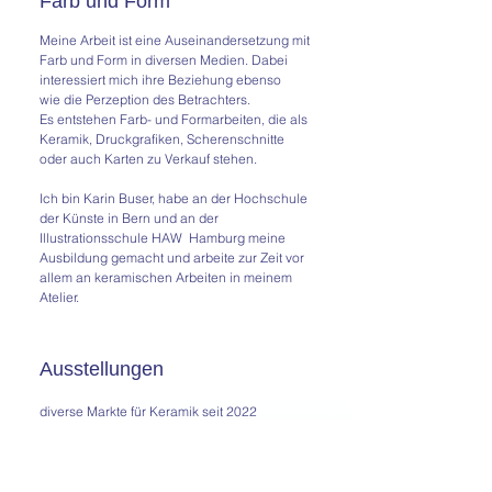
Farb und Form
Meine Arbeit ist eine Auseinandersetzung mit
Farb und Form in
diversen
Medien. Dabei
interessiert mich ihre Beziehung ebenso
wie
die Perzeption des Betrachters.
Es entstehen Farb- und Formarbeiten, die als
Keramik, Druckgrafiken, Scherenschnitte
oder auch Karten zu Verkauf stehen.
Ich bin Karin Buser, habe an der Hochschule
der Künste in Bern und an der
Illustrationsschule HAW Hamburg meine
Ausbildung gemacht und arbeite zur Zeit vor
allem an keramischen Arbeiten in meinem
Atelier.
Ausstellungen
diverse Markte für Keramik seit 2022
Progr
Bern, 2023
AIMPE
Awagami Factory, Tokushima Japan. 2019
Junge Berge